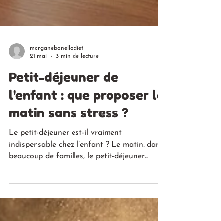
morganebonellodiet
21 mai
3 min de lecture
Petit-déjeuner de
l'enfant : que proposer le
matin sans stress ?
Le petit-déjeuner est-il vraiment
indispensable chez l’enfant ? Le matin, dans
beaucoup de familles, le petit-déjeuner
ressemble parfois à une petite négociation
quotidienne. Un enfant encore endormi, un
parent pressé, et une assiette qui reste plus