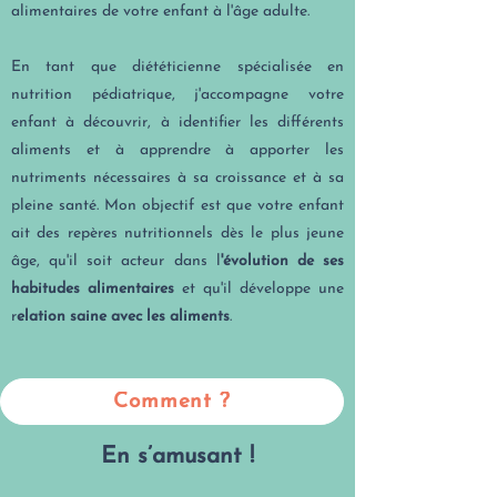
alimentaires de votre enfant à l'âge adulte.
En tant que diététicienne spécialisée en
nutrition pédiatrique, j'accompagne votre
enfant à découvrir, à identifier les différents
aliments et à apprendre à apporter les
nutriments nécessaires à sa croissance et à sa
pleine santé. Mon objectif est que votre enfant
ait des repères nutritionnels dès le plus jeune
âge, qu'il soit acteur dans l
'évolution de ses
habitudes alimentaires
et qu'il développe une
r
elation saine avec les aliments
.
Comment ?
En s’amusant !