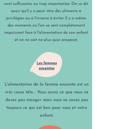
sont suffisantes ou trop importantes. On se dit
aussi qu'il y a peut- être des aliments à
privilégier ou à l'inverse à éviter. Il y a même
des moments où l'on se sent complétement
impuissant face à l'alimentation de son enfant
et on ne sait ne plus quoi proposer​.
Les femmes
enceintes
L'alimentation de la femme enceinte est un
vrai casse tête... Vous savez ce que vous ne
devez pas manger mais vous ne savez pas
toujours ce qui est bon pour vous et votre
enfant.