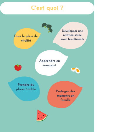
C'est quoi ?
Développer une
relation saine
Faire le plein de
avec les aliments
vitalité
Apprendre en
s'amusant
Prendre du
plaisir à table
Partager des
moments en
famille