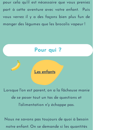
pour cela qu'il est nécessaire que vous preniez
part à cette aventure avec votre enfant. Puis
vous verrez il y a des façons bien plus fun de
manger des légumes que les brocolis vapeur !
Pour qui ?
Les enfants
Lorsque l'on est parent, on a la fâcheuse manie
de se poser tout un tas de questions et
l'alimentation n'y échappe pas.
Nous ne savons pas toujours de quoi à besoin
notre enfant. On se demande si les quantités